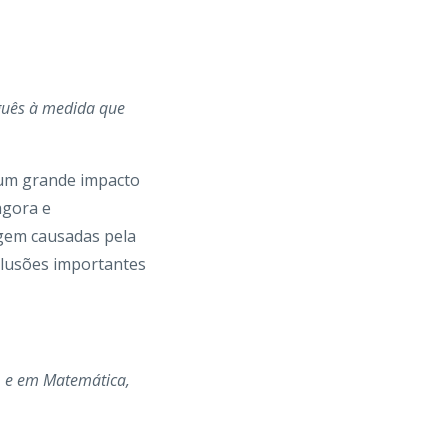
uguês à medida que
 um grande impacto
agora e
agem causadas pela
clusões importantes
) e em Matemática,