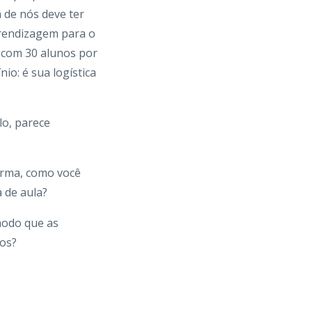
 de nós deve ter
prendizagem para o
 com 30 alunos por
io: é sua logística
lo, parece
urma, como você
 de aula?
modo que as
vos?