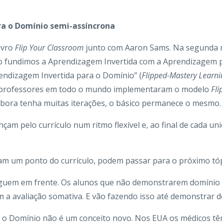
a o Domínio semi-assíncrona
ivro
Flip Your Classroom
junto com Aaron Sams. Na segunda m
 fundimos a Aprendizagem Invertida com a Aprendizagem p
endizagem Invertida para o Domínio” (
Flipped-Mastery Learni
e professores em todo o mundo implementaram o modelo
Fli
bora tenha muitas iterações, o básico permanece o mesmo.
çam pelo currículo num ritmo flexível e, ao final de cada un
am um ponto do currículo, podem passar para o próximo tóp
eguem em frente. Os alunos que não demonstrarem domínio 
 a avaliação somativa. E vão fazendo isso até demonstrar d
o Domínio não é um conceito novo. Nos EUA os médicos tê