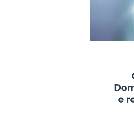
Domí
e r