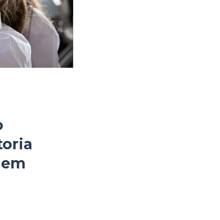
o
toria
agem