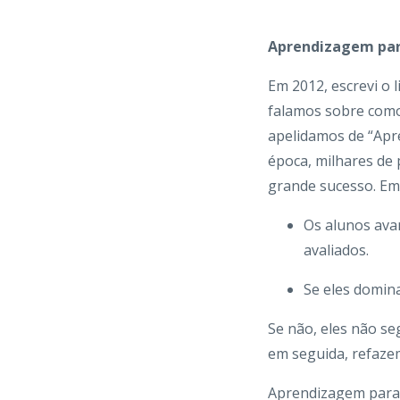
Aprendizagem par
Em 2012, escrevi o l
falamos sobre como
apelidamos de “Apr
época, milhares d
grande sucesso. Em
Os alunos avan
avaliados.
Se eles domin
Se não, eles não s
em seguida, refazem
Aprendizagem para 