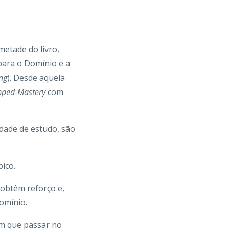
etade do livro,
ara o Domínio e a
ng
). Desde aquela
pped-Mastery
com
idade de estudo, são
ico.
obtêm reforço e,
omínio.
m que passar no